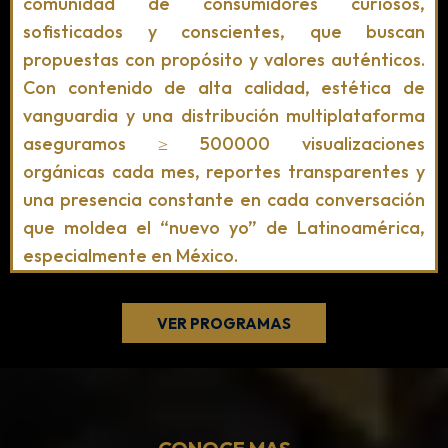
comunidad de consumidores curiosos,
sofisticados y conscientes, que buscan
propuestas con propósito y valores auténticos.
Con contenido de alta calidad, estética de
vanguardia y una distribución multiplataforma
aseguramos ≥ 500000 visualizaciones
orgánicas cada mes, reportes transparentes y
una presencia constante en cada conversación
que moldea el “nuevo yo” de Latinoamérica,
especialmente en México.
VER PROGRAMAS