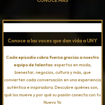
CONOCE MAS
Conoce a las voces que dan vida a UNY
Cada episodio cobra fuerza gracias a nuestro
equipo de talentos:
expertos en moda,
bienestar, negocios, cultura y más, que
convierten cada conversación en una experiencia
auténtica e inspiradora. Descubre quiénes son,
qué los mueve y por qué su pasión conecta con tu
Nuevo Yo